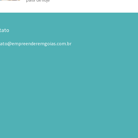
partir de hoje
tato
tato@empreenderemgoias.com.br