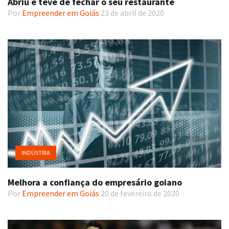
Abriu e teve de fechar o seu restaurante
Por
Empreender em Goiás
23 de abril de 2020
INDÚSTRIA
Melhora a confiança do empresário goiano
Por
Empreender em Goiás
20 de fevereiro de 2020