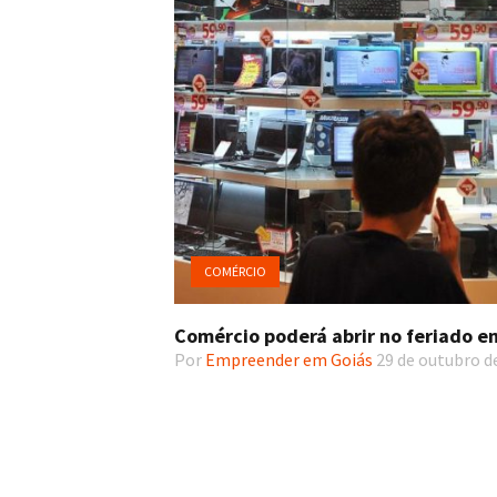
COMÉRCIO
Comércio poderá abrir no feriado e
Por
Empreender em Goiás
29 de outubro d