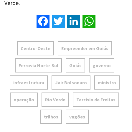
Verde.
Facebook
Twitter
LinkedIn
WhatsApp
Centro-Oeste
Empreender em Goiás
Ferrovia Norte-Sul
Goiás
governo
infraestrutura
Jair Bolsonaro
ministro
operação
Rio Verde
Tarcísio de Freitas
trilhos
vagões