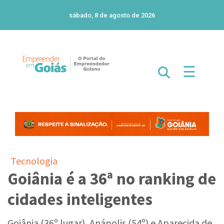
sábado, 8 de agosto de 2026
☰
Tecnologia
Goiânia é a 36ª no ranking de
cidades inteligentes
Goiânia (36º lugar), Anápolis (54º) e Aparecida de