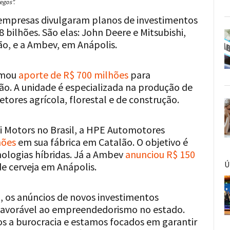
egos”.
empresas divulgaram planos de investimentos
 bilhões. São elas: John Deere e Mitsubishi,
o, e a Ambev, em Anápolis.
rmou
aporte de R$ 700 milhões
para
ão. A unidade é especializada na produção de
tores agrícola, florestal e de construção.
hi Motors no Brasil, a HPE Automotores
hões
em sua fábrica em Catalão. O objetivo é
ologias híbridas. Já a Ambev
anunciou R$ 150
Ú
e cerveja em Anápolis.
, os anúncios de novos investimentos
favorável ao empreendedorismo no estado.
s a burocracia e estamos focados em garantir