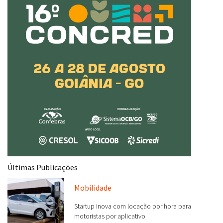
Últimas Publicações
Mobilidade
Startup inova com locação por hora para
motoristas por aplicativo