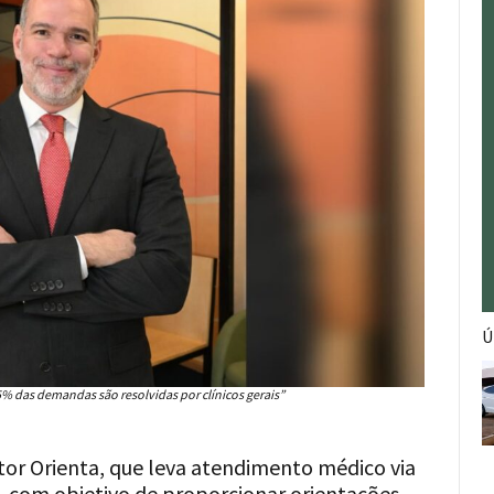
Ú
85% das demandas são resolvidas por clínicos gerais”
utor Orienta, que leva atendimento médico via
, com objetivo de proporcionar orientações