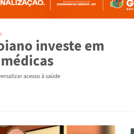
o
oiano investe em
 médicas
versalizar acesso à saúde