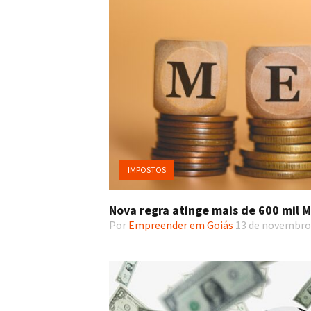
IMPOSTOS
Nova regra atinge mais de 600 mil 
Por
Empreender em Goiás
13 de novembro