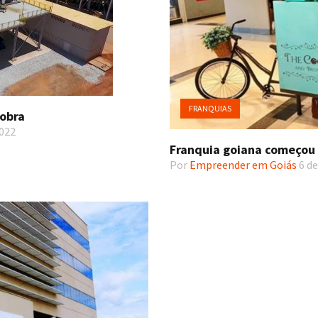
FRANQUIAS
dobra
2022
Franquia goiana começou 
Por
Empreender em Goiás
6 de