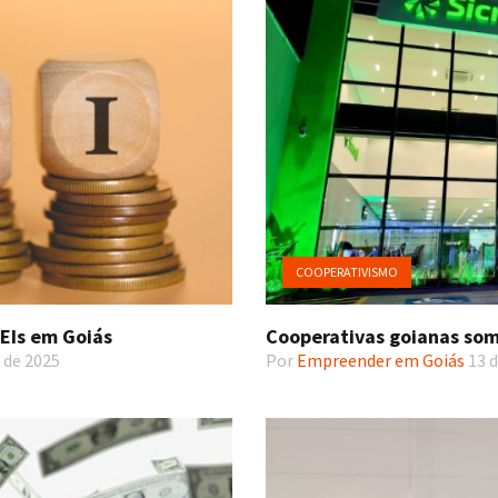
COOPERATIVISMO
MEIs em Goiás
Cooperativas goianas som
 de 2025
Por
Empreender em Goiás
13 