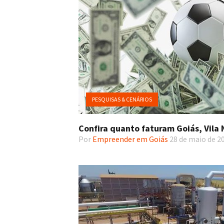
PESQUISAS & CENÁRIOS
Confira quanto faturam Goiás, Vila 
Por
Empreender em Goiás
28 de maio de 2