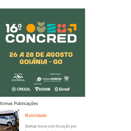
s, temperos e farinhas, e mais de
ltimas Publicações
Mobilidade
Startup inova com locação por