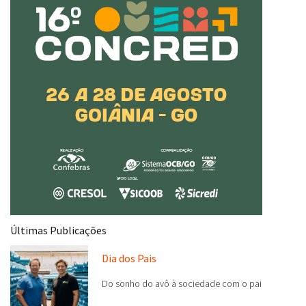
Últimas Publicações
Dia dos Pais
Do sonho do avô à sociedade com o pai