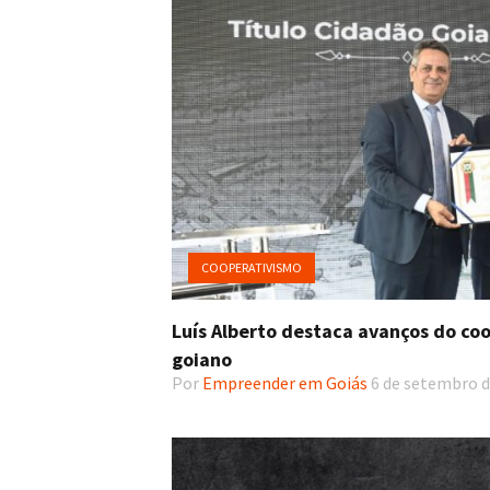
COOPERATIVISMO
Luís Alberto destaca avanços do co
goiano
Por
Empreender em Goiás
6 de setembro d