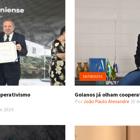
ENTREVISTA
operativismo
Goianos já olham coopera
Por
João Paulo Alexandre
20 d
e 2024