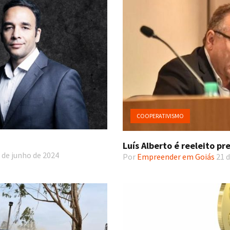
COOPERATIVISMO
Luís Alberto é reeleito 
 de junho de 2024
Por
Empreender em Goiás
21 d