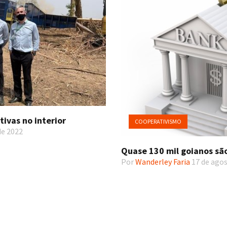
ivas no interior
COOPERATIVISMO
de 2022
Quase 130 mil goianos sã
Por
Wanderley Faria
17 de agos