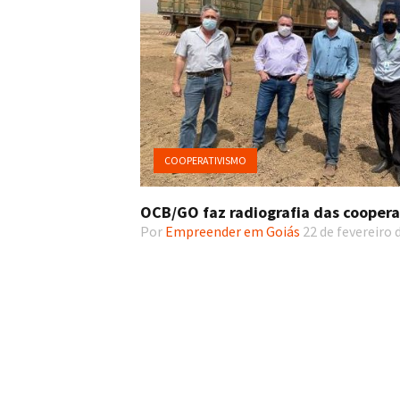
COOPERATIVISMO
OCB/GO faz radiografia das cooperat
Por
Empreender em Goiás
22 de fevereiro 