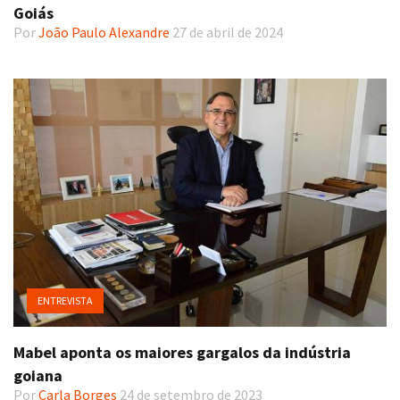
Goiás
Por
João Paulo Alexandre
27 de abril de 2024
ENTREVISTA
Mabel aponta os maiores gargalos da indústria
goiana
Por
Carla Borges
24 de setembro de 2023