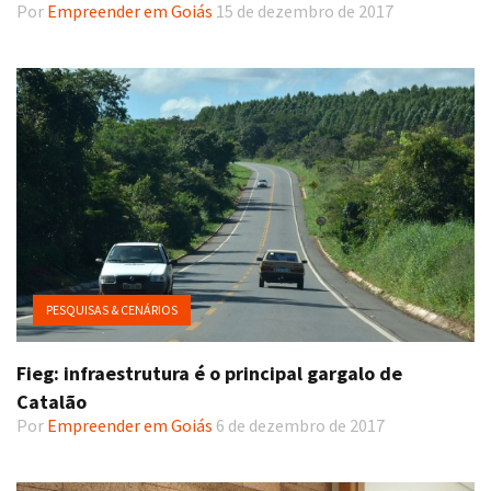
Por
Empreender em Goiás
15 de dezembro de 2017
PESQUISAS & CENÁRIOS
Fieg: infraestrutura é o principal gargalo de
Catalão
Por
Empreender em Goiás
6 de dezembro de 2017